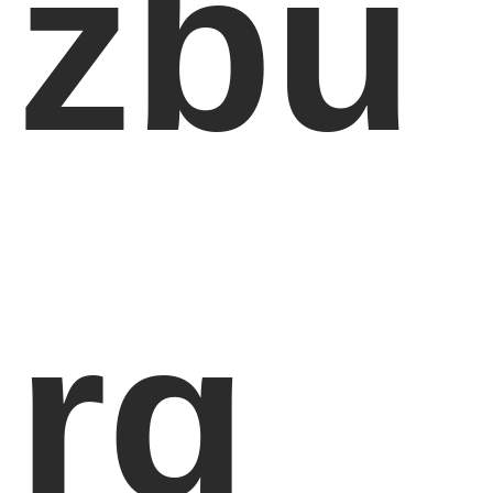
zbu
rg