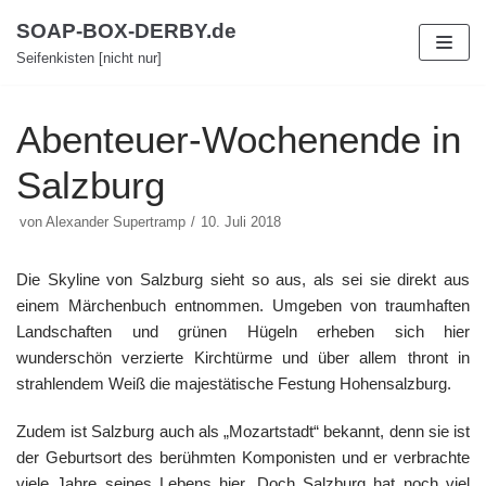
Zum
SOAP-BOX-DERBY.de
Inhalt
Seifenkisten [nicht nur]
Abenteuer-Wochenende in
Salzburg
von
Alexander Supertramp
10. Juli 2018
Die Skyline von Salzburg sieht so aus, als sei sie direkt aus
einem Märchenbuch entnommen. Umgeben von traumhaften
Landschaften und grünen Hügeln erheben sich hier
wunderschön verzierte Kirchtürme und über allem thront in
strahlendem Weiß die majestätische Festung Hohensalzburg.
Zudem ist Salzburg auch als „Mozartstadt“ bekannt, denn sie ist
der Geburtsort des berühmten Komponisten und er verbrachte
viele Jahre seines Lebens hier. Doch Salzburg hat noch viel