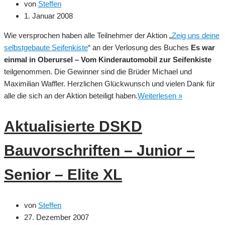
von
Steffen
1. Januar 2008
Wie versprochen haben alle Teilnehmer der Aktion „
Zeig uns deine
selbstgebaute Seifenkiste
“ an der Verlosung des Buches
Es war
einmal in Oberursel – Vom Kinderautomobil zur Seifenkiste
teilgenommen. Die Gewinner sind die Brüder Michael und
Maximilian Waffler. Herzlichen Glückwunsch und vielen Dank für
Buchverlosu
alle die sich an der Aktion beteiligt haben.
Weiterlesen »
–
Es
Aktualisierte DSKD
war
einmal
Bauvorschriften – Junior –
in
Oberursel
Senior – Elite XL
von
Steffen
27. Dezember 2007