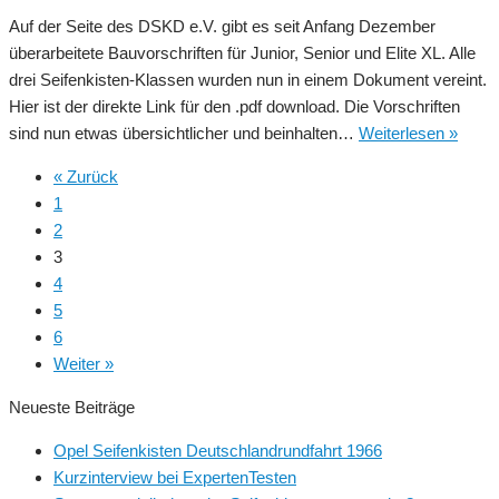
Auf der Seite des DSKD e.V. gibt es seit Anfang Dezember
überarbeitete Bauvorschriften für Junior, Senior und Elite XL. Alle
drei Seifenkisten-Klassen wurden nun in einem Dokument vereint.
Hier ist der direkte Link für den .pdf download. Die Vorschriften
Aktual
sind nun etwas übersichtlicher und beinhalten…
Weiterlesen »
DSK
« Zurück
Bauvo
1
–
2
Junio
3
–
4
Senio
5
–
6
Elite
Weiter »
XL
Neueste Beiträge
Opel Seifenkisten Deutschlandrundfahrt 1966
Kurzinterview bei ExpertenTesten