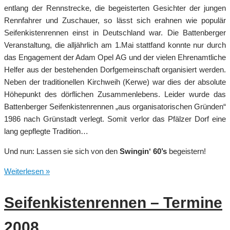
entlang der Rennstrecke, die begeisterten Gesichter der jungen
Rennfahrer und Zuschauer, so lässt sich erahnen wie populär
Seifenkistenrennen einst in Deutschland war. Die Battenberger
Veranstaltung, die alljährlich am 1.Mai stattfand konnte nur durch
das Engagement der Adam Opel AG und der vielen Ehrenamtliche
Helfer aus der bestehenden Dorfgemeinschaft organisiert werden.
Neben der traditionellen Kirchweih (Kerwe) war dies der absolute
Höhepunkt des dörflichen Zusammenlebens. Leider wurde das
Battenberger Seifenkistenrennen „aus organisatorischen Gründen“
1986 nach Grünstadt verlegt. Somit verlor das Pfälzer Dorf eine
lang gepflegte Tradition…
Und nun: Lassen sie sich von den
Swingin‘ 60’s
begeistern!
Seifenkisten
Weiterlesen »
Video
von
Seifenkistenrennen – Termine
1962
2008