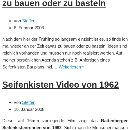
zu bauen oder zu basteln
von
Steffen
8. Februar 2008
Nach dem hier der Frühling so langsam einzieht ist es, so finde ich
mal wieder an der Zeit etwas zu bauen oder zu basteln. Ideen sind
reichlich vorhanden und müssen nur noch realisiert werden. Auf
meiner persönlichen Agenda stehen z.B. Anfertigen eines
Zeit
Seifenkisten Bauplans inkl.…
Weiterlesen »
mal
wieder
Seifenkisten Video von 1962
etwas
selbst
zu
von
Steffen
bauen
16. Januar 2008
oder
Dieser auf 16mm vorliegende Film zeigt das
Battenberger
zu
Seifenkistenrennen von 1962
. Sieht man die Menschenmassen
basteln