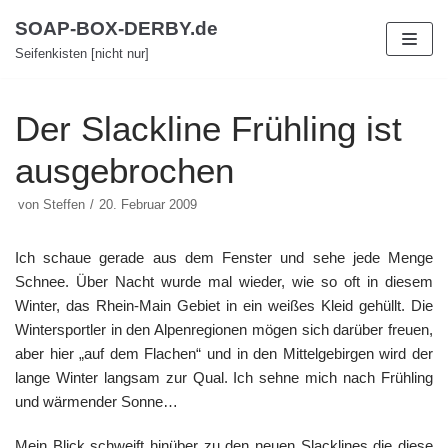
Zum
SOAP-BOX-DERBY.de
Inhalt
Seifenkisten [nicht nur]
Der Slackline Frühling ist
ausgebrochen
von
Steffen
20. Februar 2009
Ich schaue gerade aus dem Fenster und sehe jede Menge
Schnee. Über Nacht wurde mal wieder, wie so oft in diesem
Winter, das Rhein-Main Gebiet in ein weißes Kleid gehüllt. Die
Wintersportler in den Alpenregionen mögen sich darüber freuen,
aber hier „auf dem Flachen“ und in den Mittelgebirgen wird der
lange Winter langsam zur Qual. Ich sehne mich nach Frühling
und wärmender Sonne…
Mein Blick schweift hinüber zu den neuen Slacklines die diese