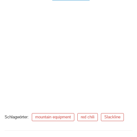
Schlagwörter:
mountain equipment
red chili
Slackline