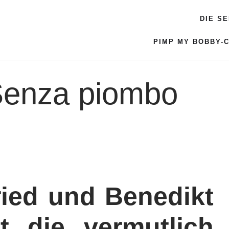
DIE S
PIMP MY BOBBY-
 Senza piombo
ried und Benedikt
t die vermutlich