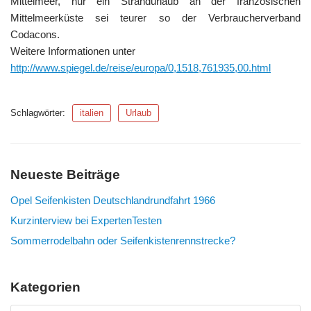
Mittelmeer, nur ein Strandurlaub an der französischen
Mittelmeerküste sei teurer so der Verbraucherverband
Codacons.
Weitere Informationen unter
http://www.spiegel.de/reise/europa/0,1518,761935,00.html
Schlagwörter:
italien
Urlaub
Neueste Beiträge
Opel Seifenkisten Deutschlandrundfahrt 1966
Kurzinterview bei ExpertenTesten
Sommerrodelbahn oder Seifenkistenrennstrecke?
Kategorien