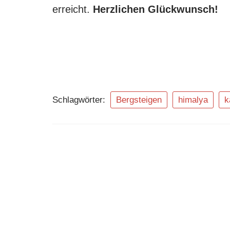
erreicht.
Herzlichen Glückwunsch!
Schlagwörter:
Bergsteigen
himalya
k