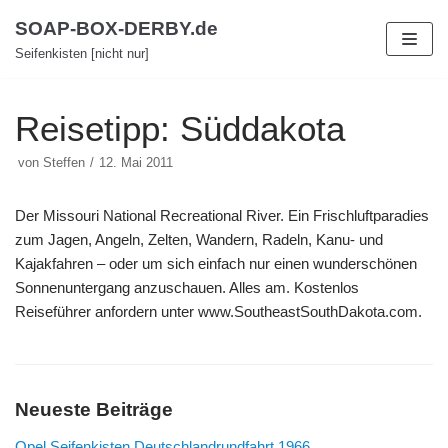
Zum
SOAP-BOX-DERBY.de
Inhalt
Seifenkisten [nicht nur]
Reisetipp: Süddakota
von
Steffen
12. Mai 2011
Der Missouri National Recreational River. Ein Frischluftparadies
zum Jagen, Angeln, Zelten, Wandern, Radeln, Kanu- und
Kajakfahren – oder um sich einfach nur einen wunderschönen
Sonnenuntergang anzuschauen. Alles am. Kostenlos
Reiseführer anfordern unter www.SoutheastSouthDakota.com.
Neueste Beiträge
Opel Seifenkisten Deutschlandrundfahrt 1966