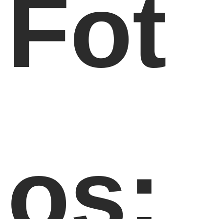
Fot
os: