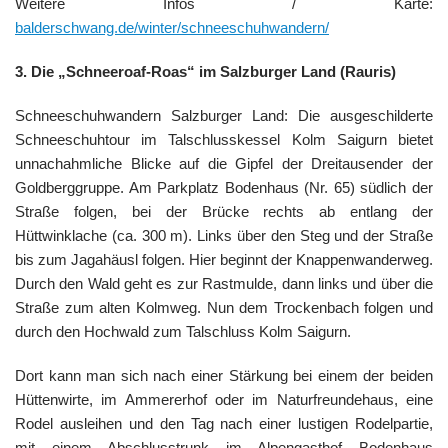
Weitere Infos / Karte:
balderschwang.de/winter/schneeschuhwandern/
3. Die „Schneeroaf-Roas“ im Salzburger Land (Rauris)
Schneeschuhwandern Salzburger Land: Die ausgeschilderte
Schneeschuhtour im Talschlusskessel Kolm Saigurn bietet
unnachahmliche Blicke auf die Gipfel der Dreitausender der
Goldberggruppe. Am Parkplatz Bodenhaus (Nr. 65) südlich der
Straße folgen, bei der Brücke rechts ab entlang der
Hüttwinklache (ca. 300 m). Links über den Steg und der Straße
bis zum Jagahäusl folgen. Hier beginnt der Knappenwanderweg.
Durch den Wald geht es zur Rastmulde, dann links und über die
Straße zum alten Kolmweg. Nun dem Trockenbach folgen und
durch den Hochwald zum Talschluss Kolm Saigurn.
Dort kann man sich nach einer Stärkung bei einem der beiden
Hüttenwirte, im Ammererhof oder im Naturfreundehaus, eine
Rodel ausleihen und den Tag nach einer lustigen Rodelpartie,
mit einem Abschlusstrunk im Alpengasthof Bodenhaus