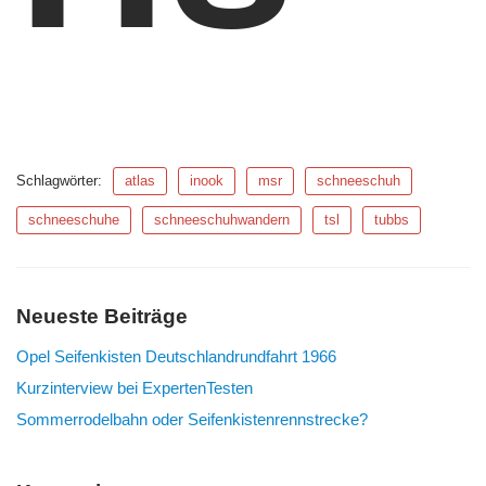
Schlagwörter:
atlas
inook
msr
schneeschuh
schneeschuhe
schneeschuhwandern
tsl
tubbs
Neueste Beiträge
Opel Seifenkisten Deutschlandrundfahrt 1966
Kurzinterview bei ExpertenTesten
Sommerrodelbahn oder Seifenkistenrennstrecke?