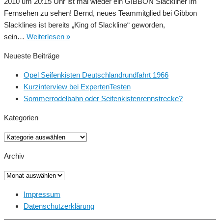
2010 um 20:15 Uhr ist mal wieder ein GIBBON Slackliner im
Fernsehen zu sehen! Bernd, neues Teammitglied bei Gibbon
Slacklines ist bereits „King of Slackline“ geworden,
Gibbon
sein…
Weiterlesen »
Slackline
Neueste Beiträge
bei
Wetten
Opel Seifenkisten Deutschlandrundfahrt 1966
Dass..?
Kurzinterview bei ExpertenTesten
Sommerrodelbahn oder Seifenkistenrennstrecke?
Kategorien
Kategorien
Archiv
Archiv
Impressum
Datenschutzerklärung