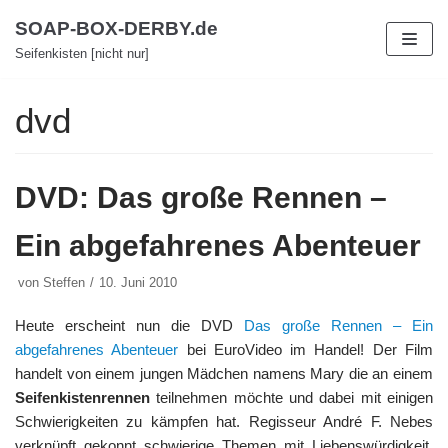
Zum
SOAP-BOX-DERBY.de
Inhalt
Seifenkisten [nicht nur]
dvd
DVD: Das große Rennen –
Ein abgefahrenes Abenteuer
von
Steffen
10. Juni 2010
Heute erscheint nun die DVD
Das große Rennen – Ein
abgefahrenes Abenteuer
bei EuroVideo im Handel! Der Film
handelt von einem jungen Mädchen namens Mary die an einem
Seifenkistenrennen
teilnehmen möchte und dabei mit einigen
Schwierigkeiten zu kämpfen hat. Regisseur André F. Nebes
verknüpft gekonnt schwierige Themen mit Liebenswürdigkeit,