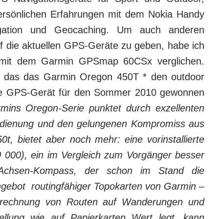
ersönlichen Erfahrungen mit dem Nokia Handy
gation und Geocaching. Um auch anderen
uf die aktuellen GPS-Geräte zu geben, habe ich
 mit dem Garmin GPSmap 60CSx verglichen.
n das das Garmin Oregon 450T
* den outdoor
orie GPS-Gerät für den Sommer 2010 gewonnen
mins Oregon-Serie punktet durch exzellenten
-Bedienung und den gelungenen Kompromiss aus
 bietet aber noch mehr: eine vorinstallierte
 000), ein im Vergleich zum Vorgänger besser
-Achsen-Kompass, der schon im Stand die
Angebot routingfähiger Topokarten von Garmin –
erech­­­nung von Routen auf Wanderungen und
llung wie auf Papierkarten Wert legt, kann