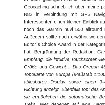
Geocaching schrieb ich über meine p
N82 in Verbindung mit GPS Navi
Interessenten einen kleinen Einblick a
noch das Garmin nüvi 550 allround
Außedem sollte noch erwähnt werde
Editor´s Choice Award in der Kateg
hat. Bergründung der Redaktion:
Gar
Empfang, die intui­tive Touchscreen
Größe und Gewicht… Das Oregon 450t,
Topokarte von Europa (Maßstab 1:100
ablesbares Display sowie einen 3
Richtung ­anzeigt. Ebenfalls top: das 
sie ermöglichen die automatische B
Treks. Wer dagegen auf eine Darste