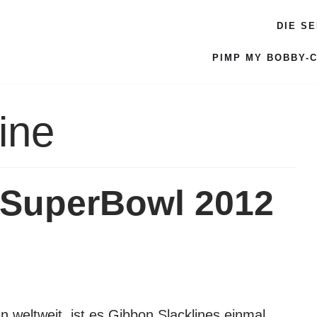
DIE S
PIMP MY BOBBY-
ine
SuperBowl 2012
n weltweit, ist es Gibbon Slacklines einmal