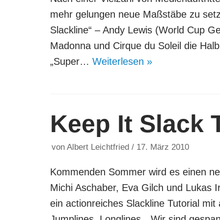
mehr gelungen neue Maßstäbe zu setze
Slackline“ – Andy Lewis (World Cup G
Madonna und Cirque du Soleil die Halb
„Super…
Weiterlesen »
Keep It Slack T
von
Albert Leichtfried
17. März 2010
Kommenden Sommer wird es einen neuen
Michi Aschaber, Eva Gilch und Lukas I
ein actionreiches Slackline Tutorial mit
Jumplines, Longlines…Wir sind gespan