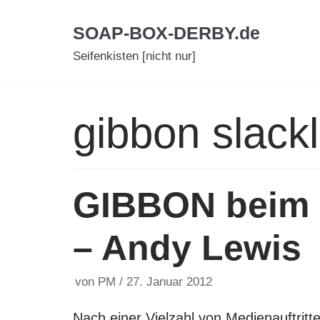
Zum
SOAP-BOX-DERBY.de
Inhalt
Seifenkisten [nicht nur]
gibbon slackl
GIBBON beim 
– Andy Lewis
von
PM
27. Januar 2012
Nach einer Vielzahl von Medienauftritte