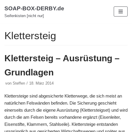
Zum
SOAP-BOX-DERBY.de
Inhalt
Seifenkisten [nicht nur]
Klettersteig
Klettersteig – Ausrüstung –
Grundlagen
von
Steffen
18. März 2014
Klettersteige sind abgesicherte Kletterwege, die sich meist an
natürlichen Felswänden befinden. Die Sicherung geschieht
einerseits durch die eigene Ausrüstung (Klettersteigset) und wird
durch die am Felsen bereits vorhandene ergänzt (Eisenleiter,
Eisenstifte, Klammern, Stahlseile). Klettersteige entstanden
ursprünglich aus gesicherten Wirtschaftswegen und später aus