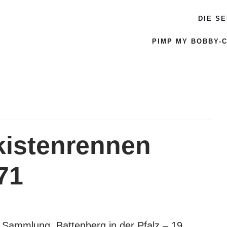
DIE S
PIMP MY BOBBY-
nkistenrennen
71
r Sammlung. Battenberg in der Pfalz – 19.