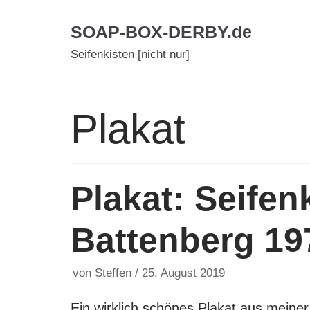
Zum
SOAP-BOX-DERBY.de
Inhalt
Seifenkisten [nicht nur]
Plakat
Plakat: Seife
Battenberg 19
von
Steffen
25. August 2019
Ein wirklich schönes Plakat aus meine