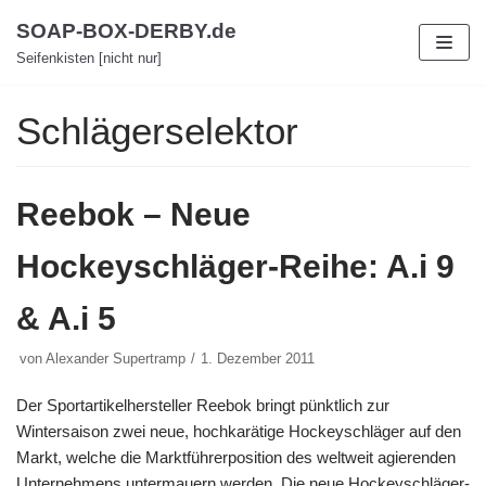
Zum
SOAP-BOX-DERBY.de
Inhalt
Seifenkisten [nicht nur]
Schlägerselektor
Reebok – Neue
Hockeyschläger-Reihe: A.i 9
& A.i 5
von
Alexander Supertramp
1. Dezember 2011
Der Sportartikelhersteller Reebok bringt pünktlich zur
Wintersaison zwei neue, hochkarätige Hockeyschläger auf den
Markt, welche die Marktführerposition des weltweit agierenden
Unternehmens untermauern werden. Die neue Hockeyschläger-