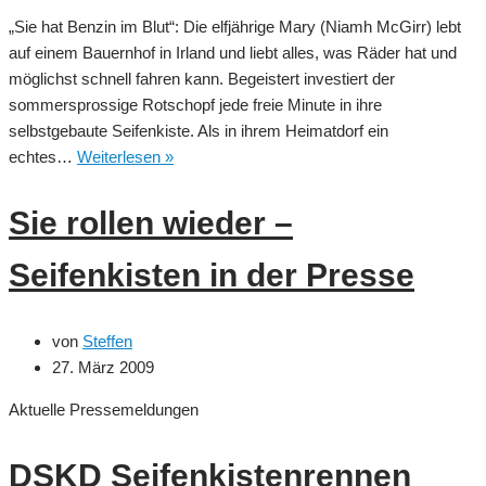
„Sie hat Benzin im Blut“: Die elfjährige Mary (Niamh McGirr) lebt
auf einem Bauernhof in Irland und liebt alles, was Räder hat und
möglichst schnell fahren kann. Begeistert investiert der
sommersprossige Rotschopf jede freie Minute in ihre
selbstgebaute Seifenkiste. Als in ihrem Heimatdorf ein
Film:
echtes…
Weiterlesen »
Das
große
Sie rollen wieder –
Rennen
–
Seifenkisten in der Presse
Ein
abgefahrenes
Abenteuer
von
Steffen
27. März 2009
Aktuelle Pressemeldungen
DSKD Seifenkistenrennen