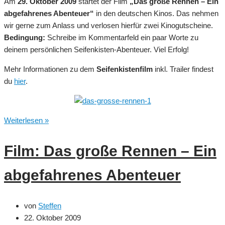
Am
29. Oktober 2009
startet der Film
„Das große Rennen – Ein
abgefahrenes Abenteuer“
in den deutschen Kinos. Das nehmen
wir gerne zum Anlass und verlosen hierfür zwei Kinogutscheine.
Bedingung:
Schreibe im Kommentarfeld ein paar Worte zu
deinem persönlichen Seifenkisten-Abenteuer. Viel Erfolg!
Mehr Informationen zu dem
Seifenkistenfilm
inkl. Trailer findest
du
hier
.
Verlosung
Weiterlesen »
–
Zwei
Film: Das große Rennen – Ein
Kinogutscheine
für
abgefahrenes Abenteuer
„Das
große
Rennen“
von
Steffen
22. Oktober 2009