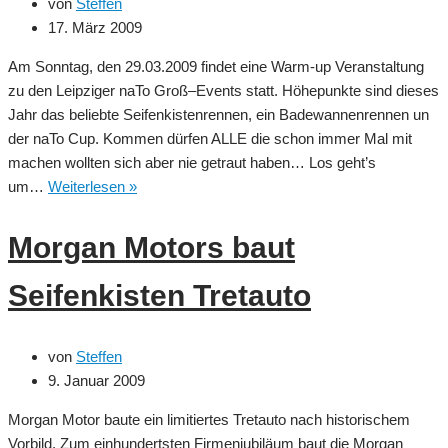
von
Steffen
17. März 2009
Am Sonntag, den 29.03.2009 findet eine Warm-up Veranstaltung
zu den Leipziger naTo Groß–Events statt. Höhepunkte sind dieses
Jahr das beliebte Seifenkistenrennen, ein Badewannenrennen un
der naTo Cup. Kommen dürfen ALLE die schon immer Mal mit
machen wollten sich aber nie getraut haben… Los geht’s
Seifenkisten
um…
Weiterlesen »
Warm-
up
Morgan Motors baut
in
Leipzig
Seifenkisten Tretauto
von
Steffen
9. Januar 2009
Morgan Motor baute ein limitiertes Tretauto nach historischem
Vorbild. Zum einhundertsten Firmenjubiläum baut die Morgan