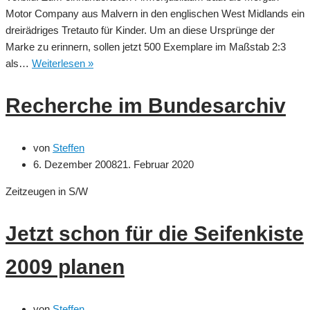
Motor Company aus Malvern in den englischen West Midlands ein
dreirädriges Tretauto für Kinder. Um an diese Ursprünge der
Marke zu erinnern, sollen jetzt 500 Exemplare im Maßstab 2:3
Morgan
als…
Weiterlesen »
Motors
baut
Recherche im Bundesarchiv
Seifenkisten
Tretauto
von
Steffen
6. Dezember 2008
21. Februar 2020
Zeitzeugen in S/W
Jetzt schon für die Seifenkiste
2009 planen
von
Steffen