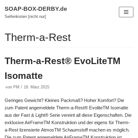
Zum
SOAP-BOX-DERBY.de
Inhalt
Seifenkisten [nicht nur]
Therm-a-Rest
Therm-a-Rest® EvoLiteTM
Isomatte
von
PM
18. März 2015
Geringes Gewicht? Kleines Packmaß? Hoher Komfort? Die
zum Patent angemeldete Therm-a-Rest® EvoliteTM Isomatte
aus der Fast & Light® Serie vereint all diese Eigenschaften. Die
exklusive AirFrameTM Konstruktion und der eigens für Therm-
a-Rest lizensierte AtmosTM Schaumstoff machen es möglich.
Die zum Patent angemeldete AirFrameTM Konstruktion ist