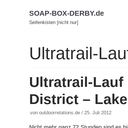
Zum
SOAP-BOX-DERBY.de
Inhalt
Seifenkisten [nicht nur]
Ultratrail-Lau
Ultratrail-Lau
District – Lak
von
outdoorrelations.de
25. Juli 2012
Nicht mehr ganz 72 Stunden sind es b