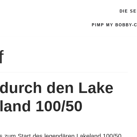
DIE S
PIMP MY BOBBY-
f
f durch den Lake
eland 100/50
is zum Start des legendären Lakeland 100/50