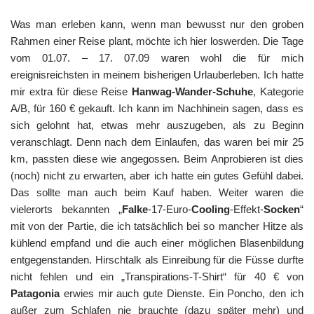
Was man erleben kann, wenn man bewusst nur den groben
Rahmen einer Reise plant, möchte ich hier loswerden. Die Tage
vom 01.07. – 17. 07.09 waren wohl die für mich
ereignisreichsten in meinem bisherigen Urlauberleben. Ich hatte
mir extra für diese Reise
Hanwag-Wander-Schuhe
, Kategorie
A/B, für 160 € gekauft. Ich kann im Nachhinein sagen, dass es
sich gelohnt hat, etwas mehr auszugeben, als zu Beginn
veranschlagt. Denn nach dem Einlaufen, das waren bei mir 25
km, passten diese wie angegossen. Beim Anprobieren ist dies
(noch) nicht zu erwarten, aber ich hatte ein gutes Gefühl dabei.
Das sollte man auch beim Kauf haben. Weiter waren die
vielerorts bekannten „
Falke
-17-Euro-
Cooling
-Effekt-
Socken
“
mit von der Partie, die ich tatsächlich bei so mancher Hitze als
kühlend empfand und die auch einer möglichen Blasenbildung
entgegenstanden. Hirschtalk als Einreibung für die Füsse durfte
nicht fehlen und ein „Transpirations-T-Shirt“ für 40 € von
Patagonia
erwies mir auch gute Dienste. Ein Poncho, den ich
außer zum Schlafen nie brauchte (dazu später mehr) und