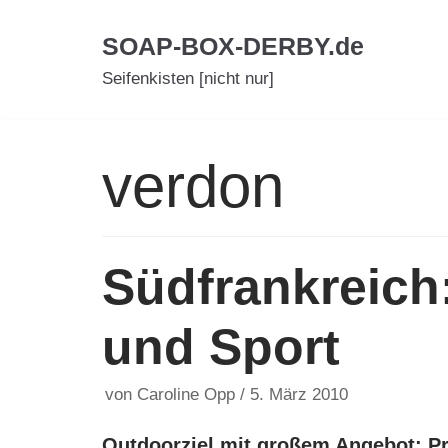
Zum
SOAP-BOX-DERBY.de
Inhalt
Seifenkisten [nicht nur]
verdon
Südfrankreich
und Sport
von
Caroline Opp
5. März 2010
Outdoorziel mit großem Angebot: P