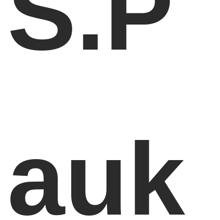
S.P
auk