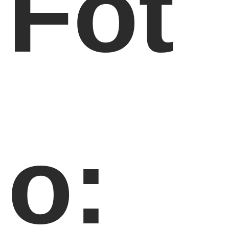
Fot
o: