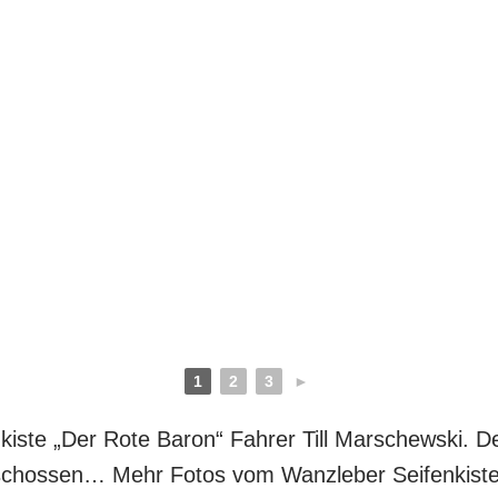
1
2
3
►
enkiste „Der Rote Baron“ Fahrer Till Marschewski. D
eschossen… Mehr Fotos vom Wanzleber Seifenkist