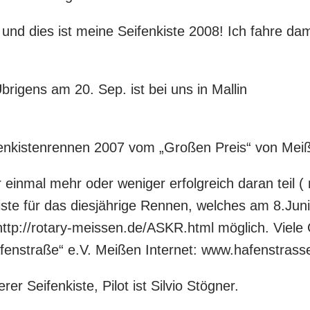
t und dies ist meine Seifenkiste 2008! Ich fahre d
brigens am 20. Sep. ist bei uns in Mallin
ifenkistenrennen 2007 vom „Großen Preis“ von Mei
nmal mehr oder weniger erfolgreich daran teil ( na
ste für das diesjährige Rennen, welches am 8.Jun
ttp://rotary-meissen.de/ASKR.html möglich. Viele G
afenstraße“ e.V. Meißen Internet: www.hafenstras
er Seifenkiste, Pilot ist Silvio Stögner.