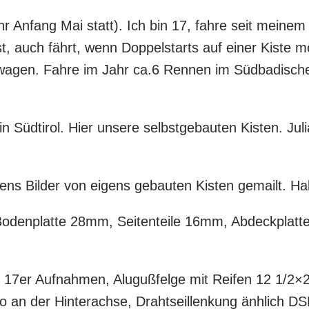
r Anfang Mai statt). Ich bin 17, fahre seit meinem
sst, auch fährt, wenn Doppelstarts auf einer Kiste 
nwagen. Fahre im Jahr ca.6 Rennen im Südbadisc
n Südtirol. Hier unsere selbstgebauten Kisten. J
tens Bilder von eigens gebauten Kisten gemailt. H
, Bodenplatte 28mm, Seitenteile 16mm, Abdeckplat
17er Aufnahmen, Alugußfelge mit Reifen 12 1/2×2
an der Hinterachse, Drahtseillenkung änhlich DSKD