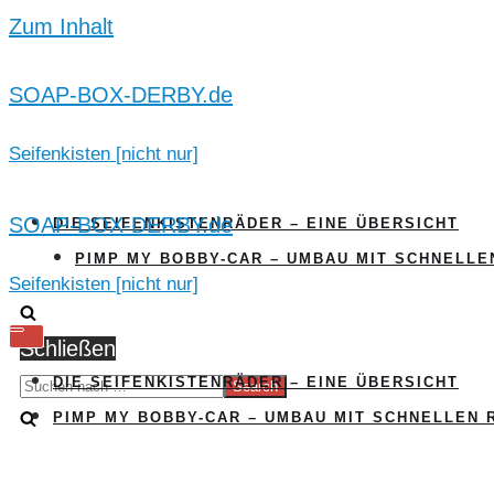
Zum Inhalt
SOAP-BOX-DERBY.de
Seifenkisten [nicht nur]
SOAP-BOX-DERBY.de
DIE SEIFENKISTENRÄDER – EINE ÜBERSICHT
PIMP MY BOBBY-CAR – UMBAU MIT SCHNELLE
Seifenkisten [nicht nur]
Navigation
Navigation
Schließen
umschalten
umschalten
Suchen
DIE SEIFENKISTENRÄDER – EINE ÜBERSICHT
nach …
PIMP MY BOBBY-CAR – UMBAU MIT SCHNELLEN 