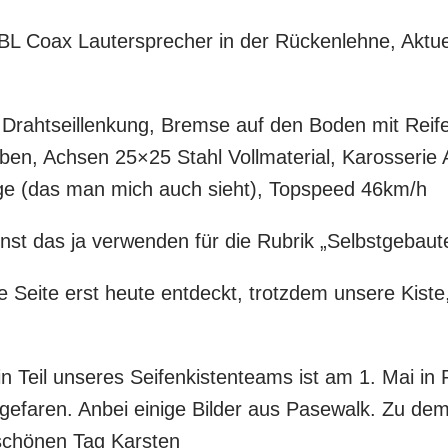
BL Coax Lautersprecher in der Rückenlehne, Aktue
Drahtseillenkung, Bremse auf den Boden mit Reif
ben, Achsen 25×25 Stahl Vollmaterial, Karosserie 
ge (das man mich auch sieht), Topspeed 46km/h
nnst das ja verwenden für die Rubrik „Selbstgebau
e Seite erst heute entdeckt, trotzdem unsere Kist
in Teil unseres Seifenkistenteams ist am 1. Mai i
efaren. Anbei einige Bilder aus Pasewalk. Zu dem 
schönen Tag Karsten